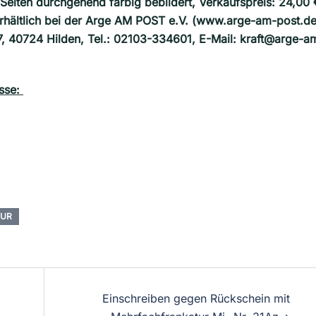
Seiten durchgehend farbig bebildert, Verkaufspreis: 24,00 
 Erhältlich bei der Arge AM POST e.V. (www.arge-am-post.de
17, 40724 Hilden, Tel.: 02103-334601, E-Mail: kraft@arge-a
esse:
TUR
Einschreiben gegen Rückschein mit