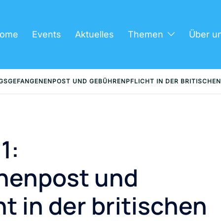
ome
Events
Aktuelles
Themen
Über u
EGSGEFANGENENPOST UND GEBÜHRENPFLICHT IN DER BRITISCHEN
1:
nenpost und
t in der britischen