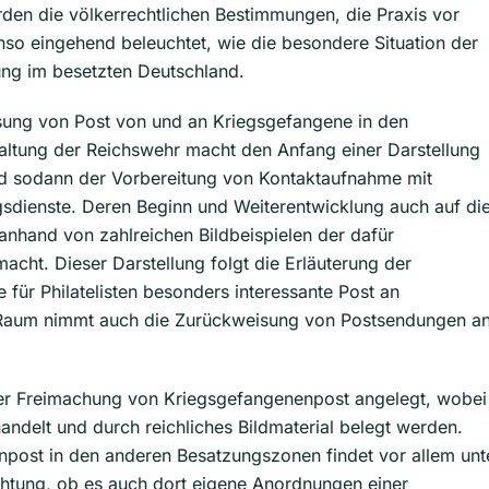
den die völkerrechtlichen Bestimmungen, die Praxis vor
so eingehend beleuchtet, wie die besondere Situation der
ng im besetzten Deutschland.
ssung von Post von und an Kriegsgefangene in den
altung der Reichswehr macht den Anfang einer Darstellung
nd sodann der Vorbereitung von Kontaktaufnahme mit
gsdienste. Deren Beginn und Weiterentwicklung auch auf di
nhand von zahlreichen Bildbeispielen der dafür
cht. Dieser Darstellung folgt die Erläuterung der
e für Philatelisten besonders interessante Post an
 Raum nimmt auch die Zurückweisung von Postsendungen a
der Freimachung von Kriegsgefangenenpost angelegt, wobei
ndelt und durch reichliches Bildmaterial belegt werden.
post in den anderen Besatzungszonen findet vor allem unt
chtung, ob es auch dort eigene Anordnungen einer