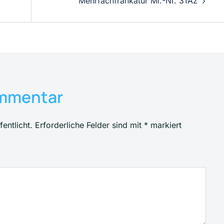
Mehrfachfrankatur Mi.-Nr. 31Az
ommentar
entlicht.
Erforderliche Felder sind mit
*
markiert