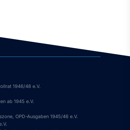
ollrat 1946/48 e.V.
n ab 1945 e.V.
gszone, OPD-Ausgaben 1945/46 e.V.
e.V.