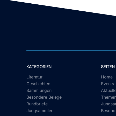
KATEGORIEN
SEITEN
Literatur
Home
Geschichten
Events
Sammlungen
Aktuell
Besondere Belege
Theme
Rundbriefe
Jungsa
Jungsammler
Besond