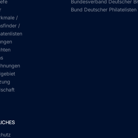
efe
Bundesverband Deutscher Bri
r
Bund Deutscher Philatelisten 
kmale /
sfinder /
atenlisten
ungen
chten
ns
chnungen
gebiet
zung
dschaft
ICHES
chutz