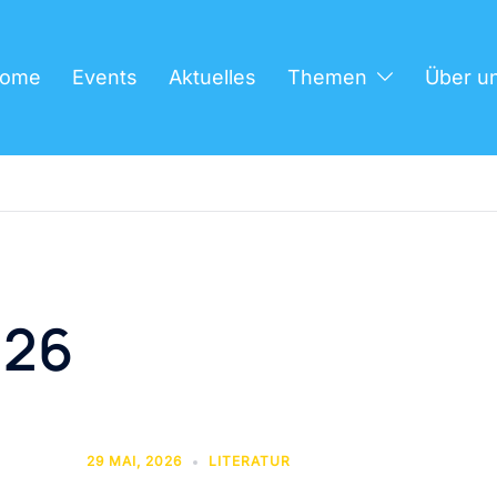
ome
Events
Aktuelles
Themen
Über u
026
29 MAI, 2026
LITERATUR