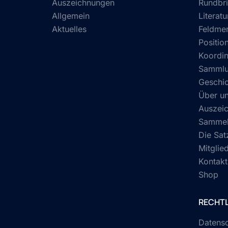
Auszeichnungen
Rundbri
Allgemein
Literatu
Aktuelles
Feldmer
Position
Koordin
Samml
Geschi
Über u
Auszei
Sammel
Die Sat
Mitglie
Kontakt
Shop
RECHTL
Datens