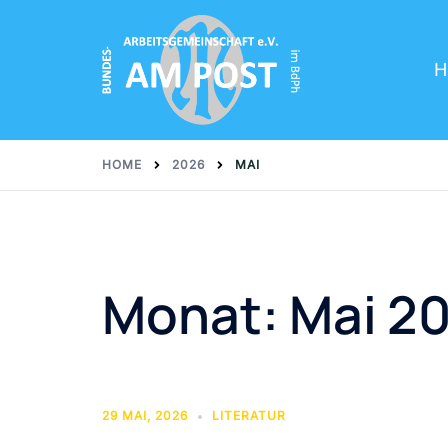
Skip
to
content
H
HOME
2026
MAI
Monat:
Mai 2
29 MAI, 2026
LITERATUR