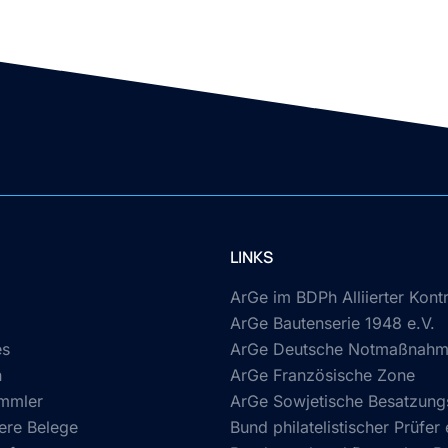
LINKS
ArGe im BDPh Alliierter Kontr
ArGe Bautenserie 1948 e.V.
es
ArGe Deutsche Notmaßnahme
n
ArGe Französische Zone
mmler
ArGe Sowjetische Besatzun
ere Belege
Bund philatelistischer Prüfer 