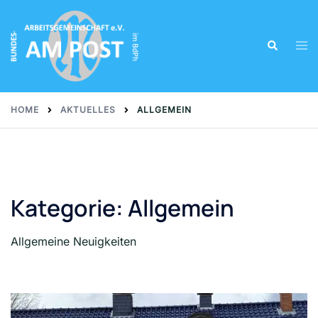
Skip
to
Tog
Search
content
men
HOME
AKTUELLES
ALLGEMEIN
Kategorie:
Allgemein
Allgemeine Neuigkeiten