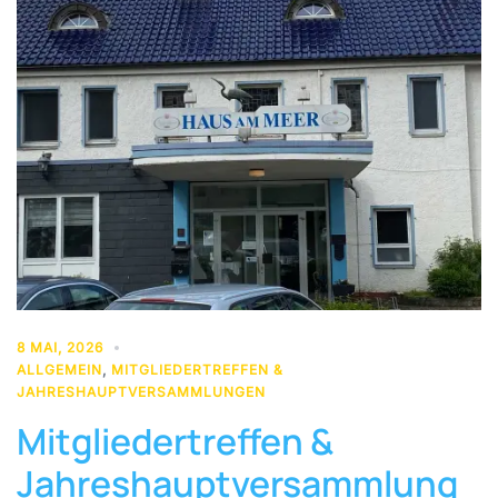
8 MAI, 2026
ALLGEMEIN
,
MITGLIEDERTREFFEN &
JAHRESHAUPTVERSAMMLUNGEN
Mitgliedertreffen &
Jahreshauptversammlung