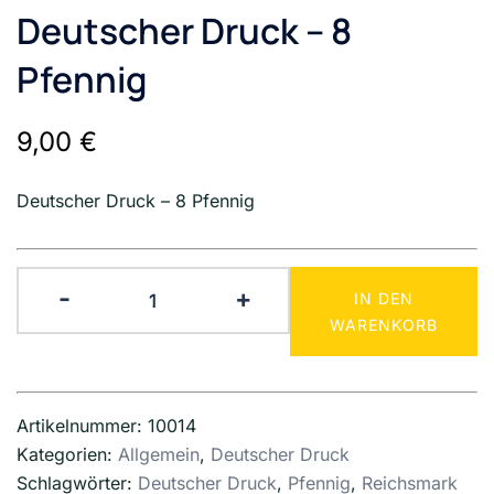
Deutscher Druck – 8
Pfennig
9,00
€
Deutscher Druck – 8 Pfennig
Deutscher
-
+
IN DEN
Druck
WARENKORB
-
8
Pfennig
Artikelnummer:
10014
Menge
Kategorien:
Allgemein
,
Deutscher Druck
Schlagwörter:
Deutscher Druck
,
Pfennig
,
Reichsmark