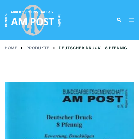
Skip
to
Tog
Search
content
men
HOME
PRODUKTE
DEUTSCHER DRUCK – 8 PFENNIG