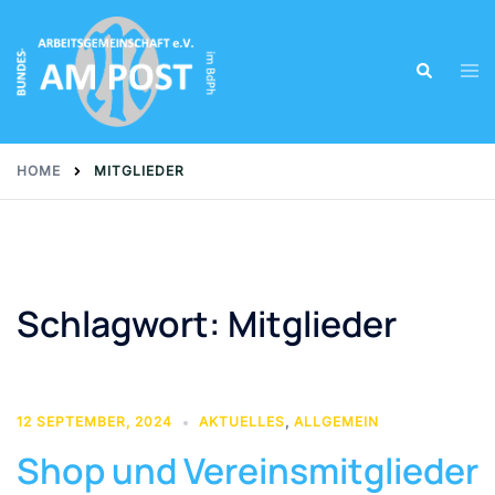
Skip
to
Tog
Search
content
men
HOME
MITGLIEDER
Schlagwort:
Mitglieder
12 SEPTEMBER, 2024
AKTUELLES
,
ALLGEMEIN
Shop und Vereinsmitglieder