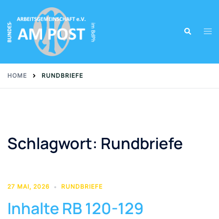
Skip
to
Tog
Search
content
men
HOME
RUNDBRIEFE
Schlagwort:
Rundbriefe
27 MAI, 2026
RUNDBRIEFE
Inhalte RB 120-129