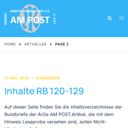
Skip
to
Tog
Search
content
men
HOME
AKTUELLES
PAGE 2
27 MAI, 2026
RUNDBRIEFE
Inhalte RB 120-129
Auf dieser Seite finden Sie die Inhaltsverzeichnisse der
Rundbriefe der ArGe AM POST.Artikel, die mit dem
Hinweis Leseprobe versehen sind, sollen Nicht-