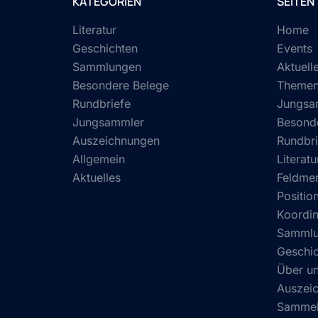
KATEGORIEN
SEITEN
Literatur
Home
Geschichten
Events
Sammlungen
Aktuell
Besondere Belege
Theme
Rundbriefe
Jungsa
Jungsammler
Besond
Auszeichnungen
Rundbri
Allgemein
Literatu
Aktuelles
Feldmer
Position
Koordin
Samml
Geschi
Über u
Auszei
Sammel