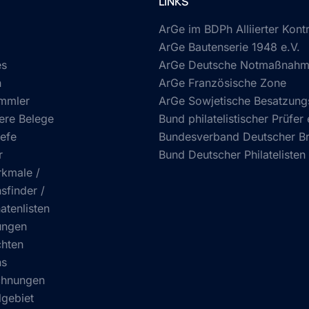
LINKS
ArGe im BDPh Alliierter Kontr
ArGe Bautenserie 1948 e.V.
es
ArGe Deutsche Notmaßnahme
n
ArGe Französische Zone
mmler
ArGe Sowjetische Besatzun
ere Belege
Bund philatelistischer Prüfer 
efe
Bundesverband Deutscher Bri
r
Bund Deutscher Philatelisten 
kmale /
sfinder /
atenlisten
ungen
chten
ns
chnungen
gebiet