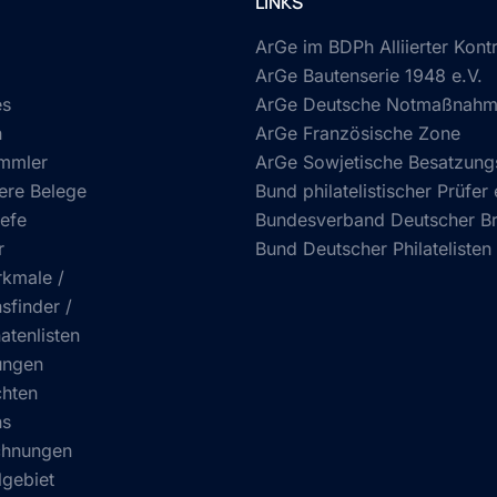
LINKS
ArGe im BDPh Alliierter Kontr
ArGe Bautenserie 1948 e.V.
es
ArGe Deutsche Notmaßnahme
n
ArGe Französische Zone
mmler
ArGe Sowjetische Besatzun
ere Belege
Bund philatelistischer Prüfer 
efe
Bundesverband Deutscher Bri
r
Bund Deutscher Philatelisten 
kmale /
sfinder /
atenlisten
ungen
chten
ns
chnungen
gebiet