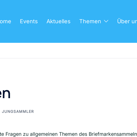
ome
Events
Aktuelles
Themen
Über u
en
JUNGSAMMLER
ellte Fragen zu allgemeinen Themen des Briefmarkensammeln