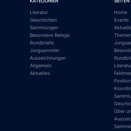
KATEGORIEN
SEITEN
Literatur
Home
Geschichten
Events
Sammlungen
Aktuell
Besondere Belege
Theme
Rundbriefe
Jungsa
Jungsammler
Besond
Auszeichnungen
Rundbri
Allgemein
Literatu
Aktuelles
Feldmer
Position
Koordin
Samml
Geschi
Über u
Auszei
Sammel