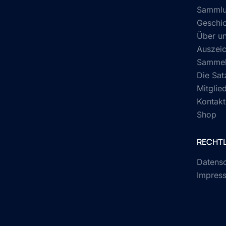
Samml
Geschi
Über u
Auszei
Sammel
Die Sat
Mitglie
Kontakt
Shop
RECHTL
Datens
Impres