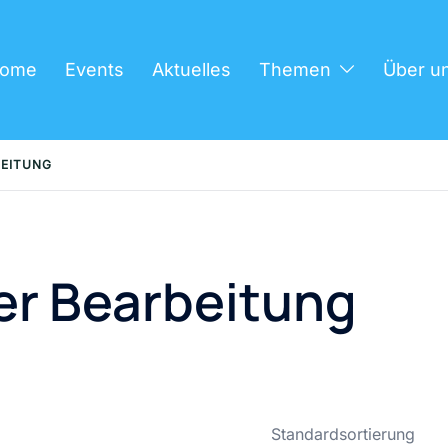
ome
Events
Aktuelles
Themen
Über u
BEITUNG
er Bearbeitung