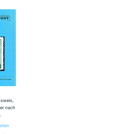
sweis,
er nach
.
sten