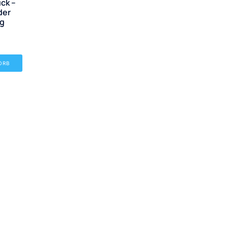
ck –
der
ng
ORB