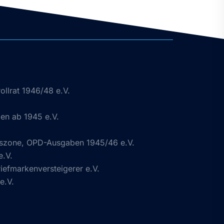
ollrat 1946/48 e.V.
n ab 1945 e.V.
gszone, OPD-Ausgaben 1945/46 e.V.
e.V.
efmarkenversteigerer e.V.
e.V.