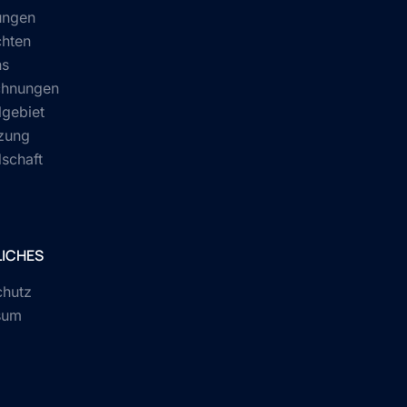
ungen
chten
ns
chnungen
gebiet
zung
dschaft
ICHES
chutz
sum