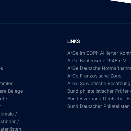
LINKS
ArGe im BDPh Alliierter Kontr
ArGe Bautenserie 1948 e.V.
es
ArGe Deutsche Notmaßnahme
n
ArGe Französische Zone
mmler
ArGe Sowjetische Besatzun
ere Belege
Bund philatelistischer Prüfer 
efe
Bundesverband Deutscher Bri
r
Bund Deutscher Philatelisten 
kmale /
sfinder /
atenlisten