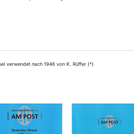
1945
Menge
el verwendet nach 1946 von K. Rüffer (†)