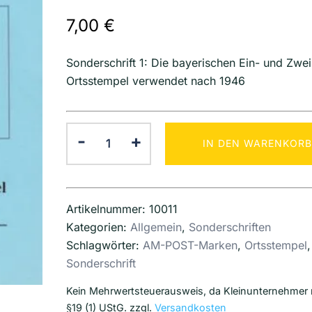
7,00
€
Sonderschrift 1: Die bayerischen Ein- und Zwei
Ortsstempel verwendet nach 1946
Sonderschrift
-
+
IN DEN WARENKORB
1:
Die
bayerischen
Ein-
Artikelnummer:
10011
und
Kategorien:
Allgemein
,
Sonderschriften
Zweikreis-
Schlagwörter:
AM-POST-Marken
,
Ortsstempel
,
Ortsstempel
Sonderschrift
verwendet
Kein Mehrwertsteuerausweis, da Kleinunternehmer
nach
§19 (1) UStG.
zzgl.
Versandkosten