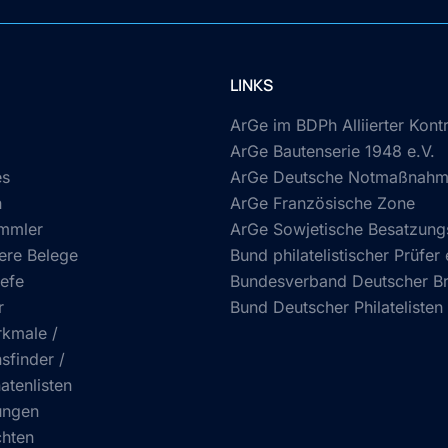
LINKS
ArGe im BDPh Alliierter Kontr
ArGe Bautenserie 1948 e.V.
es
ArGe Deutsche Notmaßnahme
n
ArGe Französische Zone
mmler
ArGe Sowjetische Besatzun
ere Belege
Bund philatelistischer Prüfer 
efe
Bundesverband Deutscher Bri
r
Bund Deutscher Philatelisten 
kmale /
sfinder /
atenlisten
ungen
chten