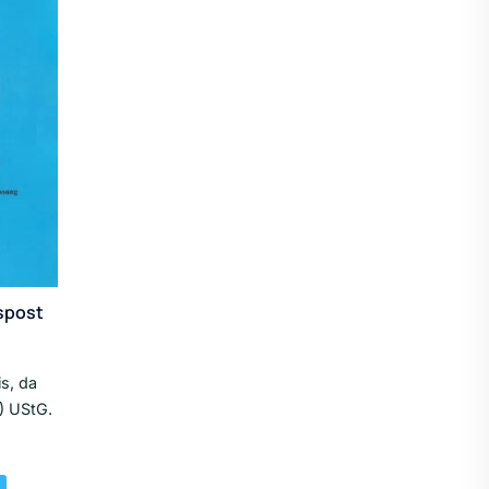
spost
s, da
) UStG.